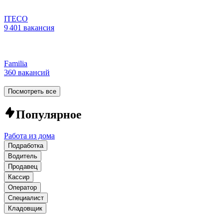
ITECO
9 401 вакансия
Familia
360 вакансий
Посмотреть все
Популярное
Работа из дома
Подработка
Водитель
Продавец
Кассир
Оператор
Специалист
Кладовщик