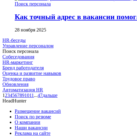
Поиск персонала
Как точный адрес в вакансии помог
28 ноября 2025
HR-беседы
Управление персоналом
Поиск персонала
Собеседования
HR-маркетинг
Бренд работодателя
Оценка и развитие навыков
Трудовое право
Обновления
Автоматизация HR
1
2
3
4
5
6
7
8
9
10
11
...
47
дальше
HeadHunter
Размещение вакансий
Поиск по резюме
О компании
Наши вакансии
Реклама на сайте