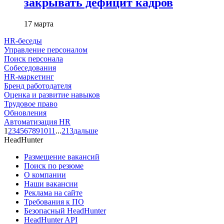
закрывать дефицит кадров
17 марта
HR-беседы
Управление персоналом
Поиск персонала
Собеседования
HR-маркетинг
Бренд работодателя
Оценка и развитие навыков
Трудовое право
Обновления
Автоматизация HR
1
2
3
4
5
6
7
8
9
10
11
...
213
дальше
HeadHunter
Размещение вакансий
Поиск по резюме
О компании
Наши вакансии
Реклама на сайте
Требования к ПО
Безопасный HeadHunter
HeadHunter API