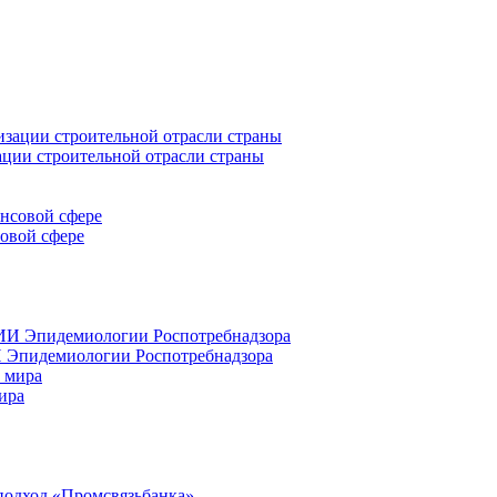
ации строительной отрасли страны
совой сфере
 Эпидемиологии Роспотребнадзора
ира