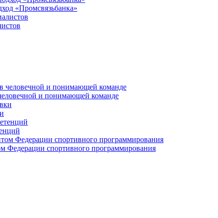
дход «Промсвязьбанка»
листов
 человечной и понимающей команде
и
тенций
м Федерации спортивного программирования