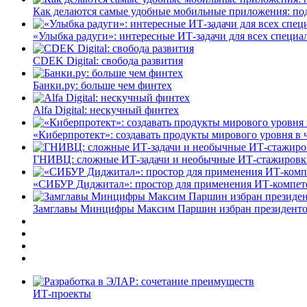
Как делаются самые удобные мобильные приложения: по
«Улыбка радуги»: интересные ИТ-задачи для всех специа
CDEK Digital: свобода развития
Банки.ру: больше чем финтех
Alfa Digital: нескучный финтех
«Киберпротект»: создавать продукты мирового уровня в
ГНИВЦ: сложные ИТ‑задачи и необычные ИТ‑стажировк
«СИБУР Диджитал»: простор для применения ИТ-компе
Замглавы Минцифры Максим Паршин избран президенто
ИТ-проекты