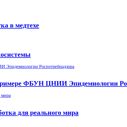
ка в медтехе
косистемы
а примере ФБУН ЦНИИ Эпидемиологии Ро
ботка для реального мира