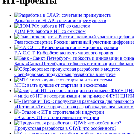
ИТ-проекты
Разработка в ЭЛАР: сочетание преимуществ
ДОМ.РФ: работа в ИТ со смыслом
Главгосэкспертиза России: активный участник цифровиз
F.A.C.C.T. Кибербезопасность мирового уровня
Банк «Санкт-Петербург»: гибкость и инновации в финан
СберЗдоровье: продуктовая разработка в медтехе
МТС: взять лучшее от стартапа и экосистемы
4 мифа об ИТ в госорганизации на примере ФБУН ЦНИИ
«Петрович-Тех»: продуктовая разработка для реального м
«Эталон»: ИТ в строительной индустрии
Продуктовая разработка в QIWI: что особенного?