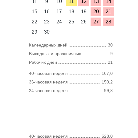
8
9
10
11
12
13
14
15
16
17
18
19
20
21
22
23
24
25
26
27
28
29
30
Календарных дней
30
Выходных и праздничных
9
Рабочих дней
21
40-часовая неделя
167,0
36-часовая неделя
150,2
24-часовая неделя
99,8
40-часовая неделя
528,0