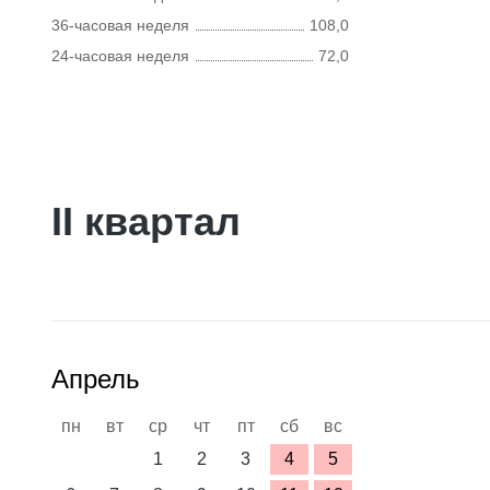
36-часовая неделя
108,0
24-часовая неделя
72,0
II квартал
Апрель
пн
вт
ср
чт
пт
сб
вс
1
2
3
4
5