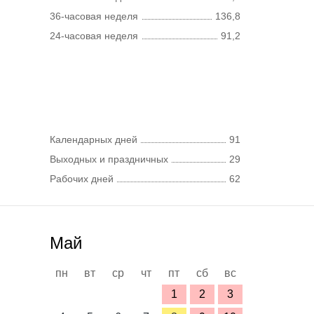
36-часовая неделя
136,8
24-часовая неделя
91,2
Календарных дней
91
Выходных и праздничных
29
Рабочих дней
62
Май
пн
вт
ср
чт
пт
сб
вс
1
2
3