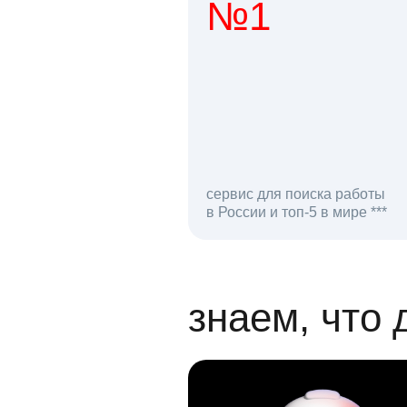
№1
1 мл
сервис для поиска работы
в России и топ-5 в мире ***
откликов на вак
знаем, что 