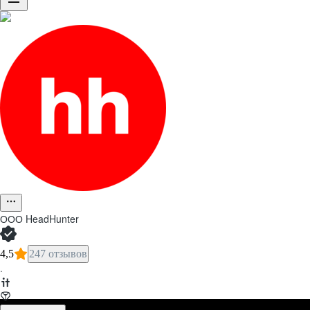
ООО
HeadHunter
4,5
247 отзывов
·