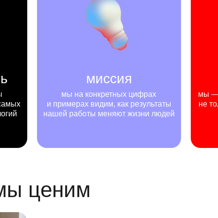
ть
миссия
ы
мы на конкретных цифрах
мы — 
самых
и примерах видим, как результаты
не то
логий
нашей работы меняют жизни людей
 мы ценим