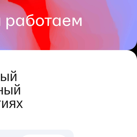
ый
ный
гиях