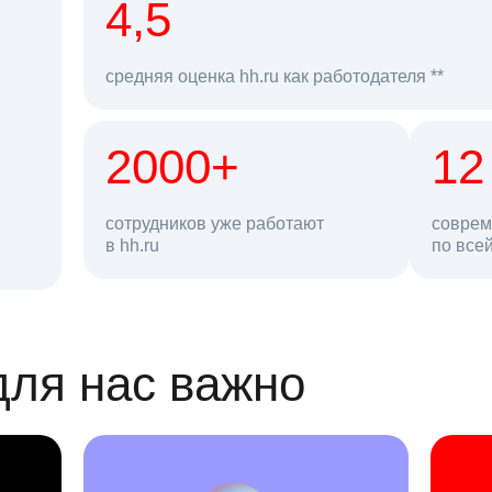
рд
4,5
средняя оценка hh.ru как работодателя **
2000+
68 млн
12
сотрудников уже работают
соврем
в hh.ru
резюме в базе
по все
ансии
для нас важно