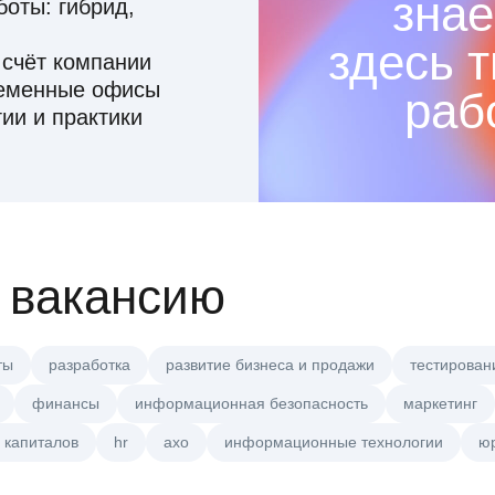
знае
оты: гибрид,
здесь 
 счёт компании
ременные офисы
раб
ии и практики
 вакансию
ты
разработка
развитие бизнеса и продажи
тестирован
финансы
информационная безопасность
маркетинг
 капиталов
hr
axo
информационные технологии
ю