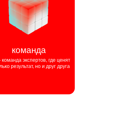
команда
команда экспертов, где ценят
лько результат, но и друг друга