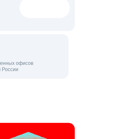
1522 тыс
вакансий
18 млн
енных офисов
й России
пользователей в день