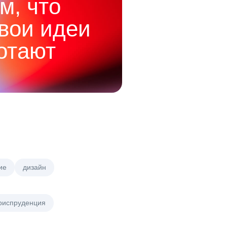
м, что
твои идеи
отают
ие
дизайн
риспруденция