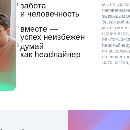
забота
мы не «зак
человечески
и человечность
за каждым р
За каждой в
вместе —
мы верим в с
Ценим всех, 
успех неизбежен
опытом, эксп
думай
headлайнеру
и нас самих 
как headлайнер
в неизвестн
Зато честно