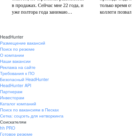
в продажах. Сейчас мне 22 года, и
только время от 
уже полтора года занимаю
коллеги позвали 
должность руководителя.
совместную проб
Постоянно учусь у более опытных
понеслась! В 202
коллег и получаю высшее
свои первые 10 
HeadHunter
образование. Молодежь сегодня
полумарафоне, с
Размещение вакансий
задаёт тренды и меняет рынок
участвую в массо
Поиск по резюме
труда, и горжусь тем, что являюсь
тёплое время год
О компании
частью этого процесса.
участвую в гоно
Наши вакансии
коньковым ходо
Реклама на сайте
секцию беговых 
Требования к ПО
Безопасный HeadHunter
коллегами. Спор
HeadHunter API
не только поддер
Партнерам
форме, но и сни
Инвесторам
после рабочих бу
Каталог компаний
Поиск по вакансиям в Песках
Сетка: соцсеть для нетворкинга
Соискателям
hh PRO
Готовое резюме