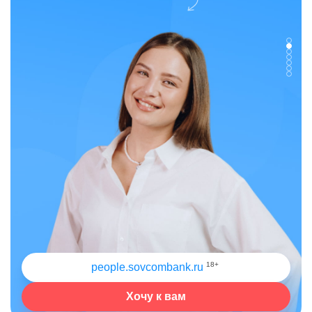
18+
people.sovcombank.ru
Хочу к вам