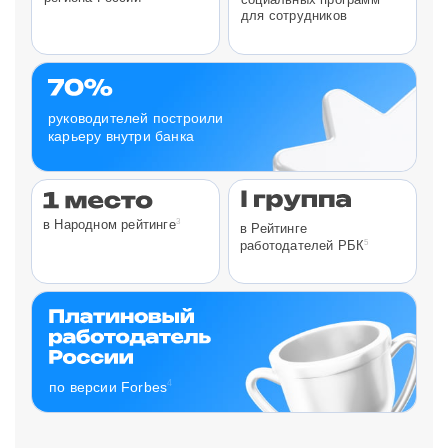
для сотрудников
руководителей построили
карьеру внутри банка
3
в Народном рейтинге
в Рейтинге
5
работодателей РБК
4
по версии Forbes