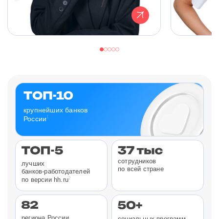
крупнейших банков
1
России
сотрудников
лучших
по всей стране
банков-работодателей
2
по версии hh.ru
региона России
социальных программ