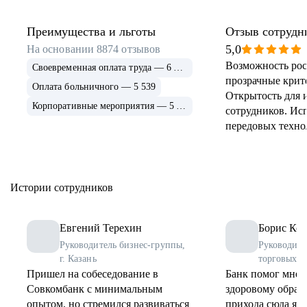
Преимущества и льготы
Отзыв сотрудн
5,0
На основании
8874
отзывов
Возможность рос
Своевременная оплата труда — 6 915
прозрачные крит
Оплата больничного — 5 539
Открытость для 
Корпоративные мероприятия — 5 339
сотрудников. Ис
передовых техно
применение и ра
инструментов. 
соцпрограммы дл
Истории сотрудников
Евгений Терехин
Борис Коз
Руководитель бизнес-группы,
Руководите
г. Казань
торговых о
Пришел на собеседование в
Банк помог мне 
Совкомбанк с минимальным
здоровому образу
опытом, но стремился развиваться
прихода сюда я 