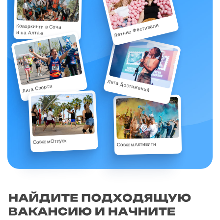
Летние Фестивали
Коворкинги в Сочи
и на Алтае
Лига Достижений
Лига Спорта
СовкомОтпуск
СовкомАктивити