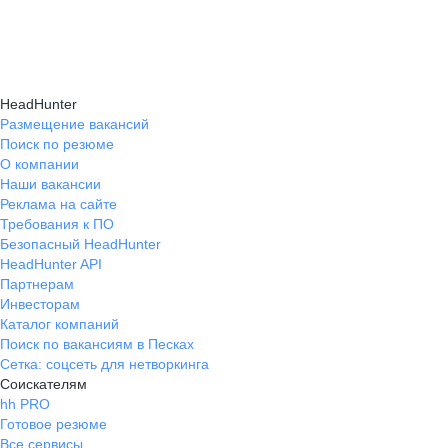
подходящие направления роста и повысить
текущем месте работы и о том, кому он будет
Создать план карьерного роста помогут
эффективность карьерного движения.
полезен, с какими запросами работает.
карьерные эксперты на hh.ru: они определят
Вы точно найдёте того, кто вам нужен!
ваши сильные стороны, поставят цели
HeadHunter
и предложат конкретные шаги для успешного
Размещение вакансий
Поиск по резюме
карьерного продвижения.
О компании
Наши вакансии
Реклама на сайте
Требования к ПО
Безопасный HeadHunter
HeadHunter API
Партнерам
Инвесторам
Каталог компаний
Поиск по вакансиям в Песках
Сетка: соцсеть для нетворкинга
Соискателям
hh PRO
Готовое резюме
Все сервисы