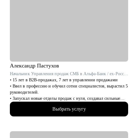
Александр
Пастухов
Начальник Управления продаж СМБ в Альфа-Банк / ex-Россельхозбанк, Русфинанс Банк
• 15 лет в B2B-продажах, 7 лет в управлении продажами
• Ввел в профессию и обучил сотни специалистов, вырастил 5
руководителей.
• Запускал новые отделы продаж с нуля, создавал сильные
команды.
Выбрать услугу
• Провел 500+ собеседований на позиции sales-менеджеров и
руководителей.
• 2000+ проведенных собеседований
• 500+ продающих резюме и сопроводительных писем
• 300+ карьерных консультаций