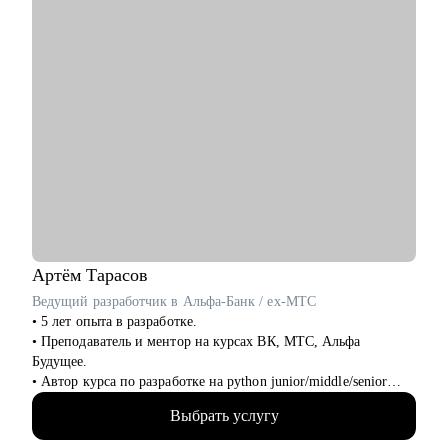
• Специалистам и менеджеров в росте, операциях,
маркетинге, управлении, продакт- и проектной работе.
• Руководителям, которые давно не искали работу — но
пришло время.
Junior, Middle и Senior-специалистам, которые хотят расти или
выйти на международный рынок.
Артём
Тарасов
Ведущий разработчик в Альфа-Банк / ex-МТС
• 5 лет опыта в разработке.
• Преподаватель и ментор на курсах ВК, МТС, Альфа
Будущее.
• Автор курса по разработке на python junior/middle/senior
уровня.
Выбрать услугу
• Провёл около 70 консультаций, помог многим получить тот
самый оффер мечты.