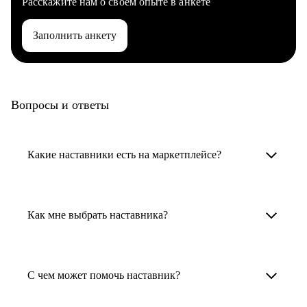
Расскажите нам о своем опыте в анкете
Заполнить анкету
Вопросы и ответы
Какие наставники есть на маркетплейсе?
Карьерные наставники — это HR-
специалисты, карьерные консультанты,
Как мне выбрать наставника?
психологи, резюмерайтеры и менторы.
Умный поиск поможет в три клика выбрать
Менторы работают в ИТ, дизайне, других
наставника для достижения вашей цели.
С чем может помочь наставник?
узкоспециализированных сферах. Они
помогут прокачать навыки, построить