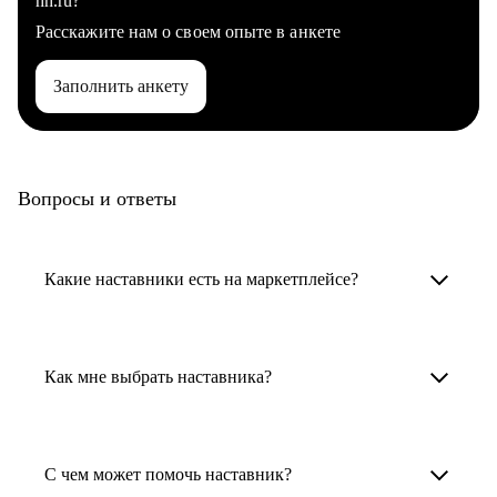
hh.ru?
Расскажите нам о своем опыте в анкете
Заполнить анкету
Вопросы и ответы
Какие наставники есть на маркетплейсе?
Карьерные наставники — это HR-
специалисты, карьерные консультанты,
Как мне выбрать наставника?
психологи, резюмерайтеры и менторы.
Умный поиск поможет в три клика выбрать
Менторы работают в ИТ, дизайне, других
наставника для достижения вашей цели.
С чем может помочь наставник?
узкоспециализированных сферах. Они