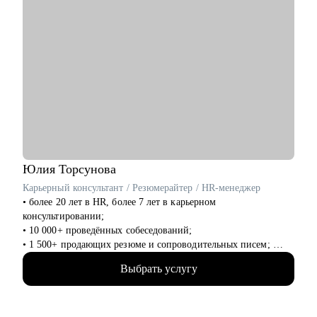
Юлия
Торсунова
Карьерный консультант / Резюмерайтер / HR-менеджер
• более 20 лет в HR, более 7 лет в карьерном
консультировании;
• 10 000+ проведённых собеседований;
• 1 500+ продающих резюме и сопроводительных писем;
• 1 700+ часов карьерных консультаций;
Выбрать услугу
• высшее психологическое образование + различные HR-
курсы;
• 5+ лет на rabota.by (карьерные консультации, статьи,
вебинары);